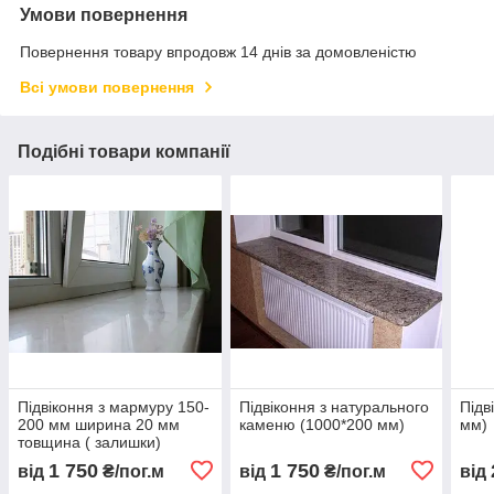
Умови повернення
Повернення товару впродовж 14 днів за домовленістю
Всі умови повернення
Подібні товари компанії
Підвіконня з мармуру 150-
Підвіконня з натурального
Підв
200 мм ширина 20 мм
каменю (1000*200 мм)
мм)
товщина ( залишки)
1 750
1 750
від
₴/пог.м
від
₴/пог.м
від