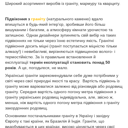
Широкий асортимент виробів із граніту, мармуру та кварциту.
Підвіконня з
граніту
(натурального каменю) вдало
впишуться в будь-який інтер'єр, зробивши його більш
вишуканим і багатим, а атмосферу кімнати урочистою та
затишною. Однак дизайнери зупиняють свій вибір на таких
підвіконнях не тільки через їхню естетичну якість. Гранітні
підвіконня досить міцні (граніт поступається міцністю тільки
алмазу!) і невибагливі, вирізняються підвищеною волого- і
термостійкістю. За їх правильне встановлення й
експлуатації
термін експлуатації становить понад 50
років
. А це, погодьтеся, не мало.
Українські граніти зарекомендували себе дуже потрібними у
світі через свої природні якості та красу. Вартість підвіконь із
граніту може варіюватися залежно від різновидів або родовищ
граніту. Середня вартість одного погону метра підвіконня з
граніту українських родовищ індивідуальна, але, звісно ж,
менша, ніж вартість одного погону метра підвіконня з граніту
закордонних родовищ.
Основними постачальниками граніту в Україну і західну
Європу є такі країни, як Бразилія й Індія. Граніти, що
видобуваються в цих країнах, високо цінуються через свої