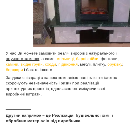
У нас Ви можете замовити безліч виробів з натурального і
штучного каменю
, а саме:
стільниці, барні стійки,
фонтани,
каміни
,
вхідні групи, сходи
,
підвіконня
, меблі, плитку,
бруківку
,
бордюри
і багато іншого.
Завдяки співпраці з нашою компанією наші клієнти істотно
скорочують невизначеність і ризик при реалізації
архітектурних проектів, одночасно оптимізуючи свої
виробничі витрати.
___________________________________________________
___________
Другий напрямок – це Реалізація будівельної хімії і
обробних матеріалів від виробника.