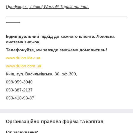
Продукція: , Litokol,Werzalit.Topalit та інш
.
___________________________________________________
______
Індивідуальний підхід до кожного клієнта. Лояльна
система знижок.
Телефонуйте, ми завжди зможемо домовитись!
www.dulon.kiev.ua
www.dulon.com.ua
Київ, вул. Васильківська, 30, оф.309,
098-959-3040
050-387-2137
050-410-93-87
Організаційно-правова форма та капітал
Рік заснування: