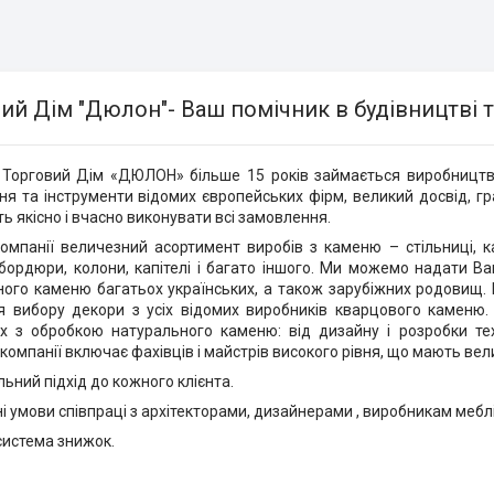
ий Дім "Дюлон"- Ваш помічник в будівництві т
 Торговий Дім «ДЮЛОН» більше 15 років займається виробництв
я та інструменти відомих європейських фірм, великий досвід, гр
ь якісно і вчасно виконувати всі замовлення.
омпанії величезний асортимент виробів з каменю – стільниці, кам
 бордюри, колони, капітелі і багато іншого. Ми можемо надати 
ного каменю багатьох українських, а також зарубіжних родовищ.
я вибору декори з усіх відомих виробників кварцового каменю
их з обробкою натурального каменю: від дизайну і розробки те
компанії включає фахівців і майстрів високого рівня, що мають вел
льний підхід до кожного клієнта.
і умови співпраці з архітекторами, дизайнерами , виробникам меблів
система знижок.