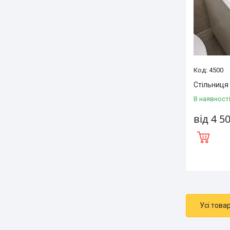
4500
Стільниця 
В наявност
від 4 5
Усі това