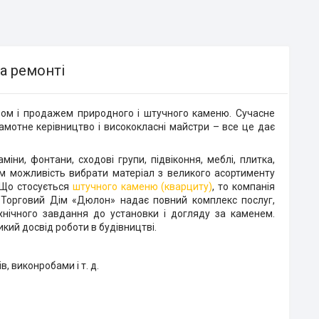
а ремонті
ом і продажем природного і штучного каменю. Сучасне
амотне керівництво і висококласні майстри – все це дає
іни, фонтани, сходові групи, підвіконня, меблі, плитка,
Вам можливість вибрати матеріал з великого асортименту
 Що стосується
штучного каменю (кварциту)
, то компанія
. Торговий Дім «Дюлон» надає повний комплекс послуг,
хнічного завдання до установки і догляду за каменем.
икий досвід роботи в будівництві.
, виконробами і т. д.