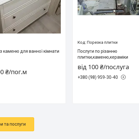
Порезка плитки
з каменю для ванної кімнати
Послуги по різанню
плитки,каменю,кераміки
і
від 100 ₴/послуга
00 ₴/пог.м
+380 (98) 959-30-40
ри та послуги