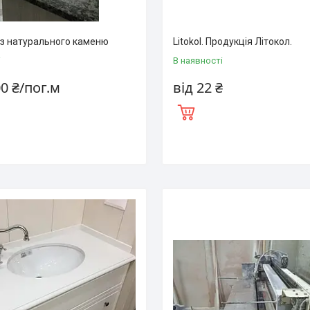
 з натурального каменю
Litokol. Продукція Літокол.
і
В наявності
00 ₴/пог.м
від 22 ₴