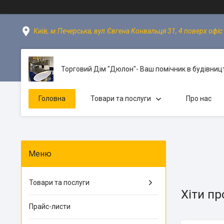
Київ, м.Печерська, вул.Євгена Конвальця 31, 4 поверх офіс 
Торговий Дім "Дюлон"- Ваш помічник в будівницт
Головна
Товари та послуги
Про нас
Товари та послуги
Хіти п
Прайс-листи