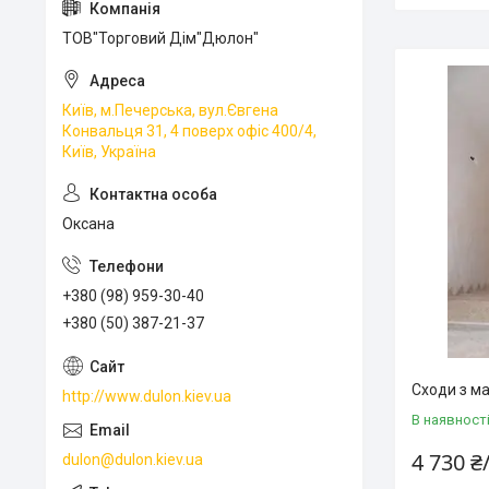
ТОВ"Торговий Дім"Дюлон"
Київ, м.Печерська, вул.Євгена
Конвальця 31, 4 поверх офіс 400/4,
Київ, Україна
Оксана
+380 (98) 959-30-40
+380 (50) 387-21-37
Сходи з м
http://www.dulon.kiev.ua
В наявност
4 730 ₴
dulon@dulon.kiev.ua