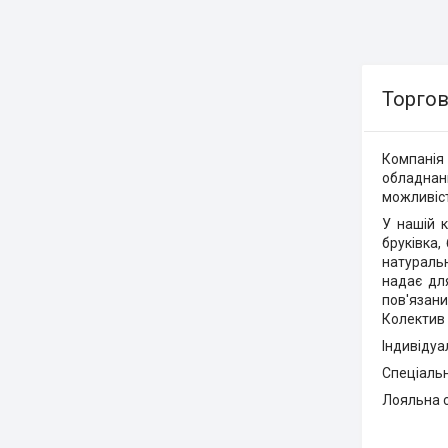
Торгов
Компанія
обладнанн
можливіст
У нашій к
бруківка,
натураль
надає дл
пов'язан
Колектив 
Індивідуа
Спеціальн
Лояльна 