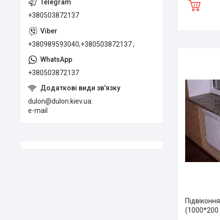
+380503872137
+380989593040;+380503872137 ;
+380503872137
dulon@dulon.kiev.ua
e-mail
Підвіконн
(1000*200