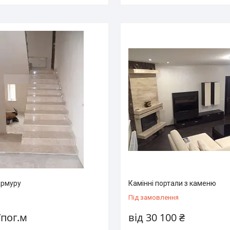
армуру
Камінні портали з каменю
і
Під замовлення
/пог.м
від 30 100 ₴