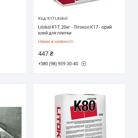
К17 Litokol
Litokol К17, 20кг - Літокол К17 - сірий
клей для плитки
Немає в наявності
447 ₴
+380 (98) 959-30-40