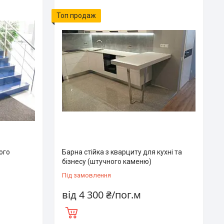
Топ продаж
ого
Барна стійка з кварциту для кухні та
бізнесу (штучного каменю)
Під замовлення
від 4 300 ₴/пог.м