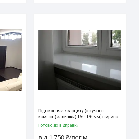
Підвіконня з кварциту (штучного
каменю) залишки( 150-190мм) ширина
Готово до відправки
від 1 750 ₴/пог.м