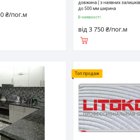
і
довжина ( з наявних залишкі
до 500 мм ширина
50 ₴/пог.м
В наявності
від 3 750 ₴/пог.м
Топ продаж