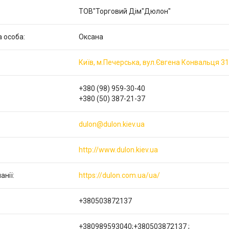
ТОВ"Торговий Дім"Дюлон"
Оксана
Київ, м.Печерська, вул.Євгена Конвальця 31,
+380 (98) 959-30-40
+380 (50) 387-21-37
dulon@dulon.kiev.ua
http://www.dulon.kiev.ua
https://dulon.com.ua/ua/
+380503872137
+380989593040;+380503872137 ;