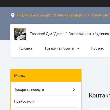
Київ, м.Печерська, вул.Євгена Конвальця 31, 4 поверх офіс 
Торговий Дім "Дюлон"- Ваш помічник в будівницт
Головна
Товари та послуги
Про нас
Товари та послуги
Контак
Прайс-листи