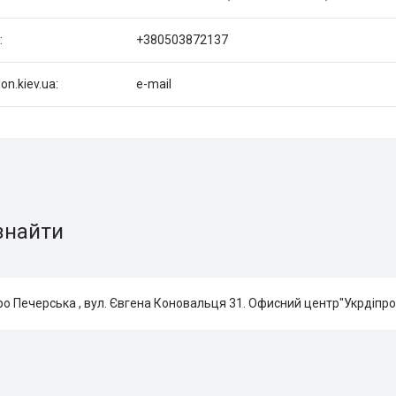
+380503872137
on.kiev.ua
e-mail
знайти
ро Печерська , вул. Євгена Коновальця 31. Офисний центр"Укрдіпроц