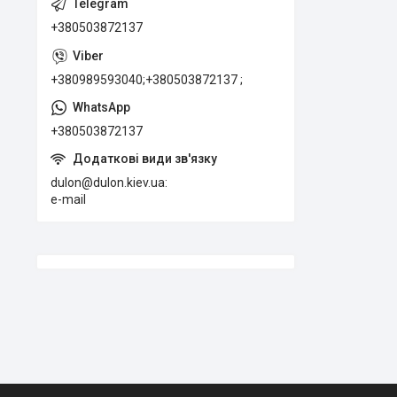
+380503872137
+380989593040;+380503872137 ;
+380503872137
dulon@dulon.kiev.ua
e-mail