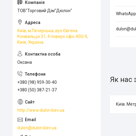
ТОВ"Торговий Дім"Дюлон"
dulon@dul
Київ, м.Печерська, вул.Євгена
Конвальця 31, 4 поверх офіс 400/4,
Київ, Україна
Оксана
Як нас 
+380 (98) 959-30-40
+380 (50) 387-21-37
Київ. Мет
http://www.dulon.kiev.ua
dulon@dulon.kiev.ua