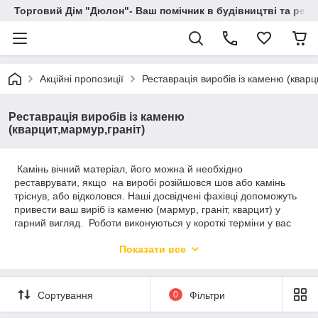
Торговий Дім "Дюлон"- Ваш помічник в будівництві та ремо
Акційні пропозиції
Реставрація виробів із каменю (кварц
Реставрація виробів із каменю
(кварцит,мармур,граніт)
Камінь вічний матеріал, його можна й необхідно
реставрувати, якщо на виробі розійшовся шов або камінь
тріснув, або відколовся. Наші досвідчені фахівці допоможуть
привести ваш виріб із каменю (мармур, граніт, кварцит) у
гарний вигляд. Роботи виконуються у короткі терміни у вас
вдома або в нас в цеху під ключ. Телефонуйте
Показати все
0503872137,0989593040. Будемо раді з вами співпрацювати.
Сортування
0
Фільтри