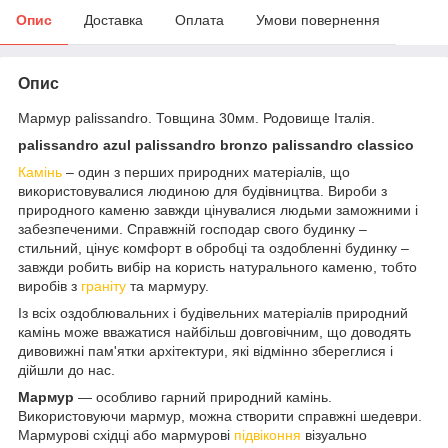
Опис
Доставка
Оплата
Умови повернення
Опис
Мармур palissandro. Товщина 30мм. Родовище Італія.
palissandro azul
palissandro bronzo
palissandro classico
Камінь
– один з перших природних матеріалів, що
використовувалися людиною для будівництва. Вироби з
природного каменю завжди цінувалися людьми заможними і
забезпеченими. Справжній господар свого будинку –
стильний, цінує комфорт в обробці та оздобленні будинку –
завжди робить вибір на користь натурального каменю, тобто
виробів з
граніту
та мармуру.
Із всіх оздоблювальних і будівельних матеріалів природний
камінь може вважатися найбільш довговічним, що доводять
дивовижні пам'ятки архітектури, які відмінно збереглися і
дійшли до нас.
Мармур
— особливо гарний природний камінь.
Використовуючи мармур, можна створити справжні шедеври.
Мармурові східці або мармурові
підвіконня
візуально