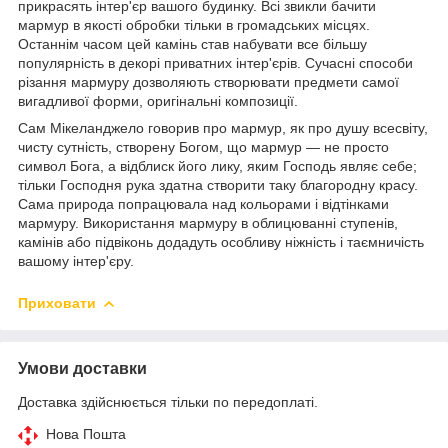
прикрасять інтер'єр вашого будинку. Всі звикли бачити
мармур в якості обробки тільки в громадських місцях.
Останнім часом цей камінь став набувати все більшу
популярність в декорі приватних інтер'єрів. Сучасні способи
різання мармуру дозволяють створювати предмети самої
вигадливої форми, оригінальні композиції.
Сам Мікеланджело говорив про мармур, як про душу всесвіту,
чисту сутність, створену Богом, що мармур — не просто
символ Бога, а відблиск його лику, яким Господь являє себе;
тільки Господня рука здатна створити таку благородну красу.
Сама природа попрацювала над кольорами і відтінками
мармуру. Використання мармуру в облицюванні ступенів,
камінів або підвіконь додадуть особливу ніжність і таємничість
вашому інтер'єру.
Приховати
Умови доставки
Доставка здійснюється тільки по передоплаті.
Нова Пошта