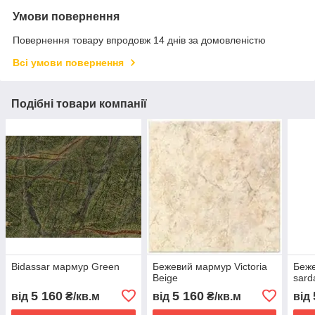
Умови повернення
Повернення товару впродовж 14 днів за домовленістю
Всі умови повернення
Подібні товари компанії
Bidassar мармур Green
Бежевий мармур Victoria
Беже
Beige
sard
5 160
5 160
від
₴/кв.м
від
₴/кв.м
від