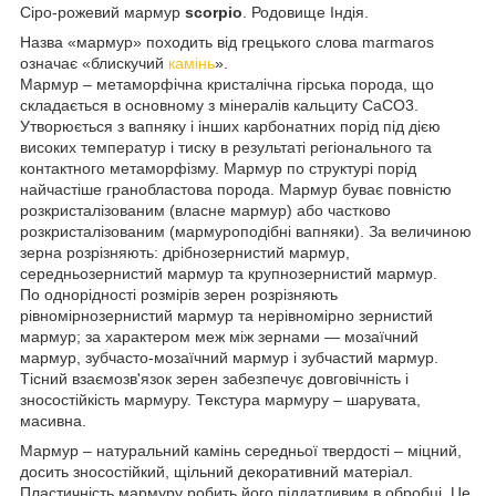
Сіро-рожевий мармур
scorpio
. Родовище Індія.
Назва «мармур» походить від грецького слова marmaros
означає «блискучий
камінь
».
Мармур – метаморфічна кристалічна гірська порода, що
складається в основному з мінералів кальциту CaCO3.
Утворюється з вапняку і інших карбонатних порід під дією
високих температур і тиску в результаті регіонального та
контактного метаморфізму. Мармур по структурі порід
найчастіше гранобластова порода. Мармур буває повністю
розкристалізованим (власне мармур) або частково
розкристалізованим (мармуроподібні вапняки). За величиною
зерна розрізняють: дрібнозернистий мармур,
середньозернистий мармур та крупнозернистий мармур.
По однорідності розмірів зерен розрізняють
рівномірнозернистий мармур та нерівномірно зернистий
мармур; за характером меж між зернами — мозаїчний
мармур, зубчасто-мозаїчний мармур і зубчастий мармур.
Тісний взаємозв'язок зерен забезпечує довговічність і
зносостійкість мармуру. Текстура мармуру – шарувата,
масивна.
Мармур – натуральний камінь середньої твердості – міцний,
досить зносостійкий, щільний декоративний матеріал.
Пластичність мармуру робить його піддатливим в обробці. Це