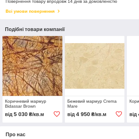
Повернення товару впродовж 14 днів за домовленістю
Всі умови повернення
Подібні товари компанії
Коричневий мармур
Бежевий мармур Crema
Кор
Bidassar Brown
Mare
5 030
4 950
від
₴/кв.м
від
₴/кв.м
від
Про нас