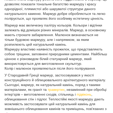
дозволяє показати тональне багатство мармуру і красу
однорідної, плямистої або шаруватої структури даного
натурального каменю. Мармур добре обробляється та легко
полірується, що проявляє його особливу естетичну цінність.
Мармур має величезну палітру кольорів. Кольори і відтінки
залежать від домішок різних мінералів. Мармур, в основному
мають строкате забарвлення. Малюнок визначається не
тільки будовою мармуру, але і напрямком, за яким
розпилюють цей натуральний камінь.
Мармуру властиво наявність прожилок, що представляють
собою тріщини, заповнені природними цементами. Найбільш
цінною є різновидом білий статуарний мармур, який
використовується для виготовлення скульптур.
Колір і малюнок проявляються після його полірування.
У Стародавній Греції мармур, застосовувався у якості
конструкційного й облицювального архітектурного матеріалу.
Сьогодні, мармур, як натуральний камінь, поряд з такими
матеріалами, як граніт та
травертин
, незамінний при обробці
інтер'єрів – виготовленні сходів, стільниць і
підвіконь
,
облицювання стін і підлог. Теплостійкі якості мармуру дають
можливість застосовувати цей натуральний камінь для
зовнішнього облицювання камінів та приміщень, пов'язаних з