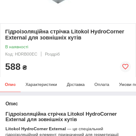
Гідроізоляційна стрічка Litokol HydroCorner
External для зовнішніх кутів
В наявності
Код: HDRB00EC
Роздріб
588
₴
Опис
Характеристики
Доставка
Оплата
Умови п
Опис
Гідроізоляційна стрічка Litokol HydroCorner
External для зовнішніх кутів
Litokol HydroCorner External
— це спеціальний
гідроізоляційний елемент, призначений для герметизації