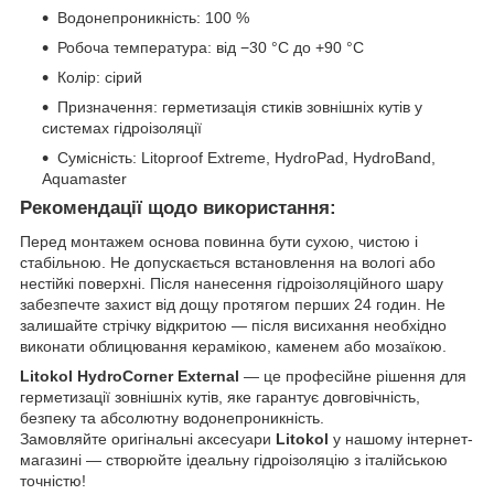
Водонепроникність: 100 %
Робоча температура: від −30 °C до +90 °C
Колір: сірий
Призначення: герметизація стиків зовнішніх кутів у
системах гідроізоляції
Сумісність: Litoproof Extreme, HydroPad, HydroBand,
Aquamaster
Рекомендації щодо використання:
Перед монтажем основа повинна бути сухою, чистою і
стабільною. Не допускається встановлення на вологі або
нестійкі поверхні. Після нанесення гідроізоляційного шару
забезпечте захист від дощу протягом перших 24 годин. Не
залишайте стрічку відкритою — після висихання необхідно
виконати облицювання керамікою, каменем або мозаїкою.
Litokol HydroCorner External
— це професійне рішення для
герметизації зовнішніх кутів, яке гарантує довговічність,
безпеку та абсолютну водонепроникність.
Замовляйте оригінальні аксесуари
Litokol
у нашому інтернет-
магазині — створюйте ідеальну гідроізоляцію з італійською
точністю!