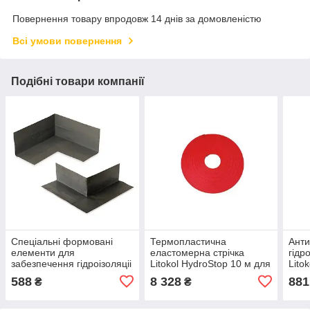
Повернення товару впродовж 14 днів за домовленістю
Всі умови повернення
Подібні товари компанії
Спеціальні формовані
Термопластична
Анти
елементи для
еластомерна стрічка
гідр
забезпечення гідроізоляціі
Litokol HydroStop 10 м для
Lito
кутів і країв у басейнах, на
гідроізоляції
588
8 328
881
₴
₴
терасах, у душових
кабінах і вологих при