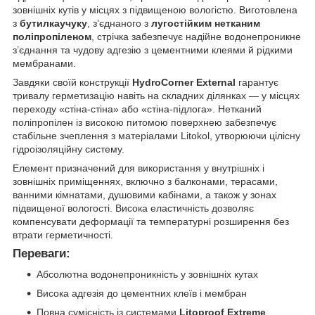
зовнішніх кутів у місцях з підвищеною вологістю. Виготовлена
з
бутилкаучуку
, з’єднаного з
лугостійким нетканим
поліпропіленом
, стрічка забезпечує надійне водонепроникне
з’єднання та чудову адгезію з цементними клеями й рідкими
мембранами.
Завдяки своїй конструкції
HydroCorner External
гарантує
тривалу герметизацію навіть на складних ділянках — у місцях
переходу «стіна-стіна» або «стіна-підлога». Нетканий
поліпропілен із високою питомою поверхнею забезпечує
стабільне зчеплення з матеріалами Litokol, утворюючи цілісну
гідроізоляційну систему.
Елемент призначений для використання у внутрішніх і
зовнішніх приміщеннях, включно з балконами, терасами,
ванними кімнатами, душовими кабінами, а також у зонах
підвищеної вологості. Висока еластичність дозволяє
компенсувати деформації та температурні розширення без
втрати герметичності.
Переваги:
Абсолютна водонепроникність у зовнішніх кутах
Висока адгезія до цементних клеїв і мембран
Повна сумісність із системами
Litoproof Extreme
,