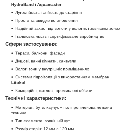
HydroBand
і
Aquamaster
Лугостійкість і стійкість до старіння
Просте та швидке встановлення
Надійний захист від вологи у вологих і зовнішніх зонах
Італійська якість і сертифіковане виробництво
Сфери застосування:
Тераси, балкони, фасади
Душові, ванні кімнати, санвузли
Вологі зони у внутрішніх приміщеннях
Системи гідроізоляції з використанням мембран
Litokol
Комерційні, житлові, промислові об’єкти
Технічні характеристики:
Матеріал: бутилкаучук + поліпропіленова неткана
тканина
Тип елемента: зовнішній кут
Розмір сторін: 12 мм × 120 мм