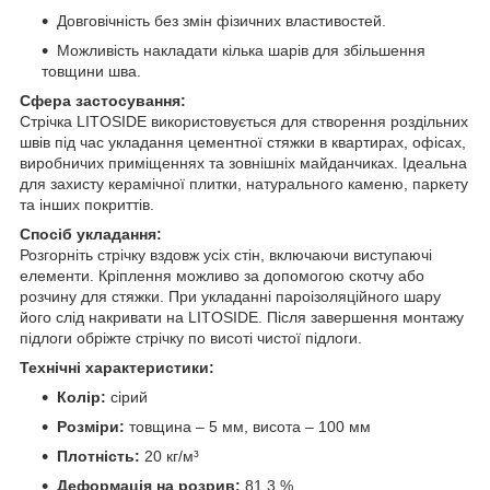
Довговічність без змін фізичних властивостей.
Можливість накладати кілька шарів для збільшення
товщини шва.
Сфера застосування:
Стрічка LITOSIDE використовується для створення роздільних
швів під час укладання цементної стяжки в квартирах, офісах,
виробничих приміщеннях та зовнішніх майданчиках. Ідеальна
для захисту керамічної плитки, натурального каменю, паркету
та інших покриттів.
Спосіб укладання:
Розгорніть стрічку вздовж усіх стін, включаючи виступаючі
елементи. Кріплення можливо за допомогою скотчу або
розчину для стяжки. При укладанні пароізоляційного шару
його слід накривати на LITOSIDE. Після завершення монтажу
підлоги обріжте стрічку по висоті чистої підлоги.
Технічні характеристики:
Колір:
сірий
Розміри:
товщина – 5 мм, висота – 100 мм
Плотність:
20 кг/м³
Деформація на розрив:
81,3 %