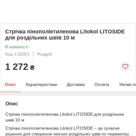
Стрічка пінополіетиленова Litokol LITOSIDE
для роздільних швів 10 м
В наявності
Код: LSIDE1
Роздріб
1 272
₴
Опис
Характеристики
Доставка
Оплата
Умови п
Опис
Стрічка пінополіетиленова Litokol LITOSIDE для роздільних
швів 10 м
Стрічка пінополіетиленова Litokol LITOSIDE – це сучасне
рішення для створення якісних роздільних швів по периметру