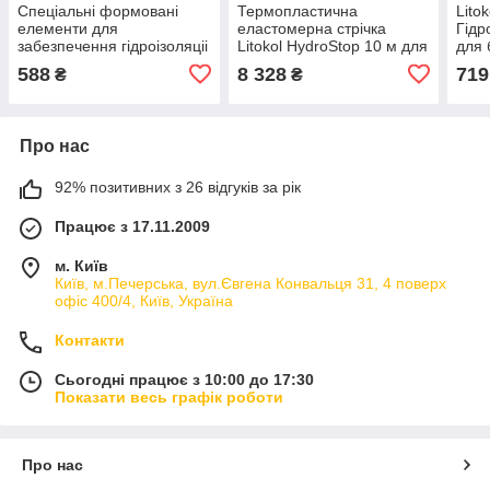
Спеціальні формовані
Термопластична
Lito
елементи для
еластомерна стрічка
Гідр
забезпечення гідроізоляціі
Litokol HydroStop 10 м для
для 
кутів і країв у басейнах, на
гідроізоляції
басе
588
8 328
719
₴
₴
терасах, у душових
кабінах і вологих при
Про нас
92% позитивних з 26 відгуків за рік
Працює з 17.11.2009
м. Київ
Київ, м.Печерська, вул.Євгена Конвальця 31, 4 поверх
офіс 400/4, Київ, Україна
Контакти
Сьогодні працює з 10:00 до 17:30
Показати весь графік роботи
Про нас