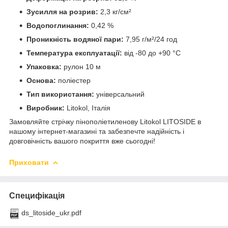
Зусилля на розрив:
2,3 кг/см²
Водопоглинання:
0,42 %
Проникність водяної пари:
7,95 г/м²/24 год
Температура експлуатації:
від -80 до +90 °C
Упаковка:
рулон 10 м
Основа:
поліестер
Тип використання:
універсальний
Виробник:
Litokol, Італія
Замовляйте стрічку пінополіетиленову Litokol LITOSIDE в
нашому інтернет-магазині та забезпечте надійність і
довговічність вашого покриття вже сьогодні!
Приховати
Специфікація
ds_litoside_ukr.pdf