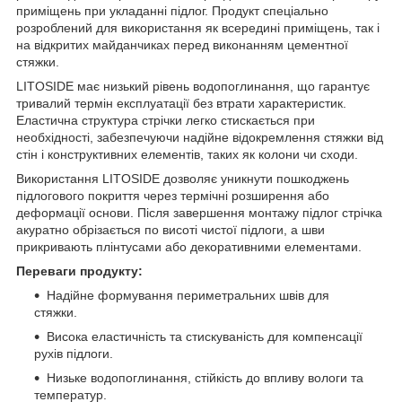
приміщень при укладанні підлог. Продукт спеціально
розроблений для використання як всередині приміщень, так і
на відкритих майданчиках перед виконанням цементної
стяжки.
LITOSIDE має низький рівень водопоглинання, що гарантує
тривалий термін експлуатації без втрати характеристик.
Еластична структура стрічки легко стискається при
необхідності, забезпечуючи надійне відокремлення стяжки від
стін і конструктивних елементів, таких як колони чи сходи.
Використання LITOSIDE дозволяє уникнути пошкоджень
підлогового покриття через термічні розширення або
деформації основи. Після завершення монтажу підлог стрічка
акуратно обрізається по висоті чистої підлоги, а шви
прикривають плінтусами або декоративними елементами.
Переваги продукту:
Надійне формування периметральних швів для
стяжки.
Висока еластичність та стискуваність для компенсації
рухів підлоги.
Низьке водопоглинання, стійкість до впливу вологи та
температур.