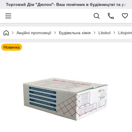
Торговий Дім "Дюлон"- Ваш помічник в будівництві та ремо
Акційні пропозиції
Будівельна хімія
Litokol
Litojo
Новинка