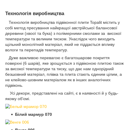
Технологія виробництва
Технологія виробництва підвіконної плити Topalit містить у
собі метод пресування найкращої австрійської балансової
деревини (хвоої та бука) з полімерними смолами за високої
температури та великим тиском. Унаслідок чого виходить
щільний монолітний матеріал, який не піддається впливу
вологи та перепадів температур.
Дуже важливою перевагою є багатошарове покриття
поверхні (6 шарів), яке зрощується з підвіконою плитою також
за високої температури та тиску, що дає нам однорідний
безшовний матеріал, плівка та плита стають єдиним цілим, а
не клейово-шовним матеріалом як в інших аналогічних
підвіконь.
Усі декори, представлені на сайті, є в наявності й у будь-
якому об'ємі.
Білий мармур 070
Венге 006