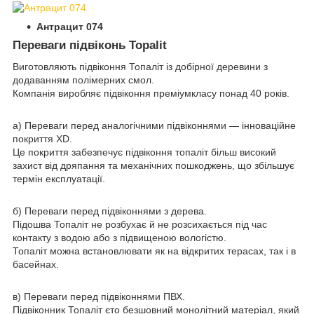
Антрацит 074
Переваги підвіконь Topalit
Виготовляють підвіконня Топаліт із добірної деревини з
додаванням полімерних смол.
Компанія виробляє підвіконня преміумкласу понад 40 років.
а) Переваги перед аналогічними підвіконнями — інноваційне
покриття XD.
Це покриття забезпечує підвіконня топаліт більш високий
захист від дряпання та механічних пошкоджень, що збільшує
термін експлуатації.
б) Переваги перед підвіконнями з дерева.
Підошва Топаліт не розбухає й не розсихається під час
контакту з водою або з підвищеною вологістю.
Топаліт можна встановлювати як на відкритих терасах, так і в
басейнах.
в) Переваги перед підвіконнями ПВХ.
Підвіконник Топаліт єто безшовний монолітний матеріал, який