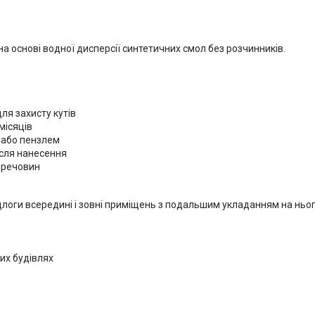
а основі водної дисперсії синтетичних смол без розчинників.
ля захисту кутів
місяців
 або пензлем
ісля нанесення
 речовин
ідлоги всередині і зовні приміщень з подальшим укладанням на ньог
их будівлях