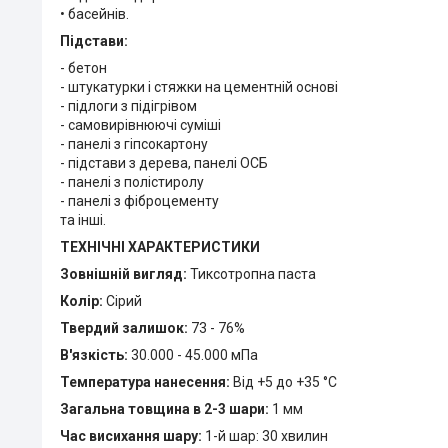
• басейнів.
Підстави:
- бетон
- штукатурки і стяжки на цементній основі
- підлоги з підігрівом
- самовирівнюючі суміші
- панелі з гіпсокартону
- підстави з дерева, панелі ОСБ
- панелі з полістиролу
- панелі з фіброцементу
та інші.
ТЕХНІЧНІ ХАРАКТЕРИСТИКИ
Зовнішній вигляд:
Тиксотропна паста
Колір:
Сірий
Твердий залишок:
73 - 76%
В'язкість:
30.000 - 45.000 мПа
Температура нанесення:
Від +5 до +35 °C
Загальна товщина в 2-3 шари:
1 мм
Час висихання шару:
1-й шар: 30 хвилин