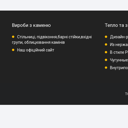
Вироби з каменю
Тепло та 
Стільниці, підвіконня,барні стійки,вхідні
Дизайн-
групи, облицювання камінів
Из нержа
Наш офіційний сайт
В стиле 
Чугунные
Внутрипо