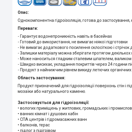
Опис:
Однокомпонентна гідроізоляція, готова до застосування, н
Переваги:
- Гарантує водонепроникність навіть в басейнах
- Готовий до використання, не вимагає ніякої підготовки
- Не вимагає додаткового посилення склосіткою і стрічок д
- Залишки матеріалу можна зберігати протягом декількох 
- Може наноситься гладким сталевим шпателем, валиком
- Швидко висихає, укладання покриттів через 24 години п
- Продукт з найнижчим рівнем викиду летючих органічних
Область застосування:
Продукт призначений для гідроізоляції поверхонь стін і п
мозаїки або натурального каменю.
Застосовується для гідроізоляції:
• вологих приміщень у житлових, громадських і промислов
• ванних кімнат і душових кабін
• СПА центрів і гідромасажних ванн
• балконів, терас
• підлог з підігрівом