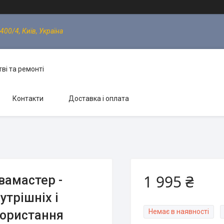
400/4, Київ, Україна
ві та ремонті
Контакти
Доставка і оплата
1 995 ₴
квамастер -
утрішніх і
Немає в наявності
користання