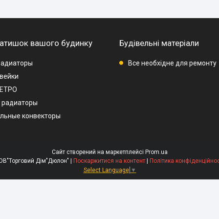
затишок вашого будинку
Будівельні матеріали
радиаторы
Все необхідне для ремонту
вейки
РЕТРО
 радиаторы
льные конвекторы
Сайт створений на маркетплейсі
Prom.ua
ТОВ"Торговий Дім"Дюлон" |
Поскаржитися на контент
|
Політика конфіденційнос
Select Language
▼