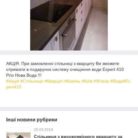
АКЦІЯ. При замовленні стільниці з кварциту Ви зможете
отримати в подарунок систему очищення води Expert 410
Prio Нова Вода !!!
#Акція
#Стільниця
#Кварцит
#Камінь
#Київ
#Фільтр
#Вода
#Ex
pert410
Інші новини рубрики
25.03.2019
Стільниця з високоякісного кварциту за