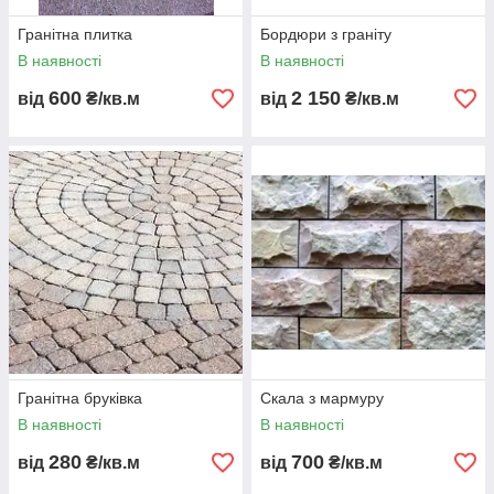
Гранітна плитка
Бордюри з граніту
В наявності
В наявності
600
2 150
від
₴/кв.м
від
₴/кв.м
Гранітна бруківка
Скала з мармуру
В наявності
В наявності
280
700
від
₴/кв.м
від
₴/кв.м