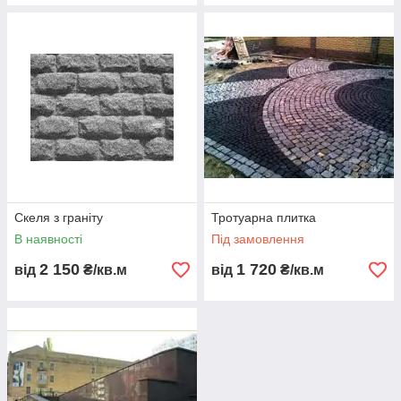
Скеля з граніту
Тротуарна плитка
В наявності
Під замовлення
2 150
1 720
від
₴/кв.м
від
₴/кв.м