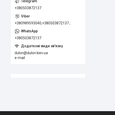
+380503872137
+380989593040;+380503872137 ;
+380503872137
dulon@dulon.kiev.ua
e-mail