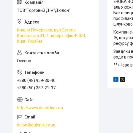
«НОВА ВОД
альо кож 
ТОВ"Торговий Дім"Дюлон"
Бактерици
профілакт
шлунково-
Київ, м.Печерська, вул.Євгена
Компаніє
Конвальця 31, 4 поверх офіс 400/4,
®,
що доз
Київ, Україна
ресурсу 
Завдяки в
води в по
Оксана
**«Нова в
+380 (98) 959-30-40
+380 (50) 387-21-37
http://www.dulon.kiev.ua
dulon@dulon.kiev.ua