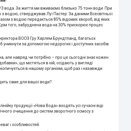
ни!
/3 вода. За життя ми вживаємо близько 75 тонн води. При
 з водою, стверджував Луї Пастер. За даними Всесвітньої
разом з водою передається 85% відомих хвороб, від яких
Крім того, забруднена вода на 30% прискорює процес
иректора ВООЗ Гру Харлем Брундтланд, багатьох
 б уникнути за допомогою недорогих і доступних засобів
на, але навряд чи потрібно – про це сьогодні знає кожен
обавки», що містяться в ній, осідають у вигляді
акопичується в нашому організмі, щоб раз і назавжди
одить саме для вашої води?
нійку продукції «Нова Вода» входять усі сучасні віді
нічного очищення до систем зворотного осмосу з
еваг і особливостей.