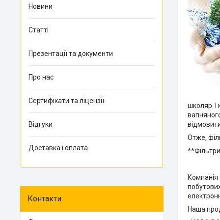
Новини
Статті
Презентації та документи
Про нас
Сертифікати та ліцензії
школяр. І
вапняного
Відгуки
відмовит
Отже, філ
Доставка і оплата
**Фільтр
Компанія 
побутових
електрон
Наша прод