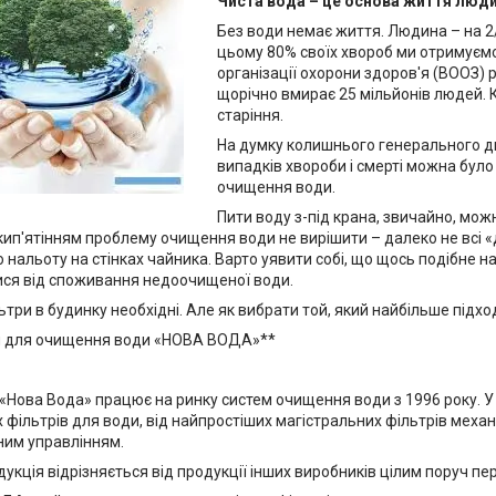
Чиста вода – це основа життя люди
Без води немає життя. Людина – на 2
цьому 80% своїх хвороб ми отримуємо
організації охорони здоров'я (ВООЗ) 
щорічно вмирає 25 мільйонів людей. 
старіння.
На думку колишнього генерального д
випадків хвороби і смерті можна було
очищення води.
Пити воду з-під крана, звичайно, мож
 кип'ятінням проблему очищення води не вирішити – далеко не всі «д
 нальоту на стінках чайника. Варто уявити собі, що щось подібне н
ися від споживання недоочищеної води.
ьтри в будинку необхідні. Але як вибрати той, який найбільше підх
и для очищення води «НОВА ВОДА»**
«Нова Вода» працює на ринку систем очищення води з 1996 року. У лі
 фільтрів для води, від найпростіших магістральних фільтрів меха
ним управлінням.
укція відрізняється від продукції інших виробників цілим поруч пер