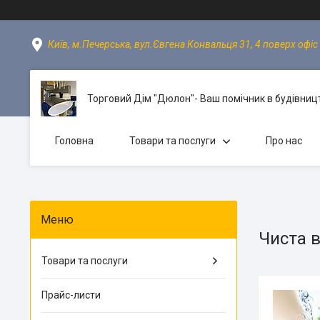
Київ, м.Печерська, вул.Євгена Конвальця 31, 4 поверх офіс 
Торговий Дім "Дюлон"- Ваш помічник в будівницт
Головна
Товари та послуги
Про нас
Чиста в
Товари та послуги
Прайс-листи