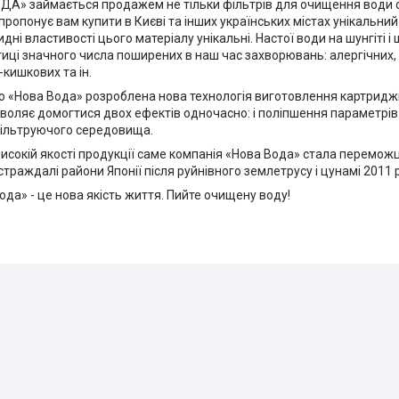
А» займається продажем не тільки фільтрів для очищення води ст
пропонує вам купити в Києві та інших українських містах унікальн
дні властивості цього матеріалу унікальні. Настої води на шунгіті 
иці значного числа поширених в наш час захворювань: алергічних, р
кишкових та ін.
ю «Нова Вода» розроблена нова технологія виготовлення картрид
воляє домогтися двох ефектів одночасно: і поліпшення параметрів
фільтруючого середовища.
исокій якості продукції саме компанія «Нова Вода» стала перемож
страждалі райони Японії після руйнівного землетрусу і цунамі 2011 
ода» - це нова якість життя. Пийте очищену воду!